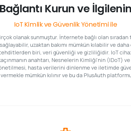
Bağlantı
Kurun
ve
İlgileni
IoT
Kimlik
ve
Güvenlik
Yönetimi
ile
rçok olanak sunmuştur. İnternete bağlı olan sıradan tıb
 sağlayabilir, uzaktan bakımı mümkün kılabilir ve daha 
ehditlerden biri, veri güvenliği ve gizliliğidir. IoT ciha
açınmanın anahtarı, Nesnelerin Kimliği'nin (IDoT) ve k
tilmesi, hasta verilerini dinlenme ve iletimde güvenc
n vermekle mümkün kılınır ve bu da PlusAuth platform