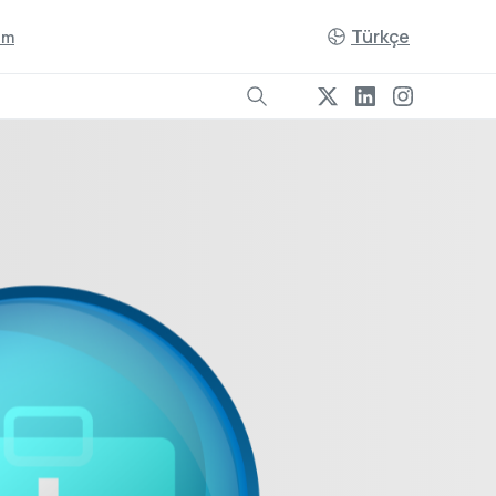
Türkçe
şim