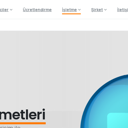
ciler
Ücretlendirme
İşletme
Şirket
İleti
metleri
rişim ile