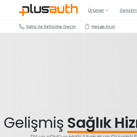
Ürünler
Geliştiri
Satış ile İletişime Geçin
Hesap Açın
Gelişmiş
Sağlık Hiz
PII ve ePHI'ye Hızlı, Uygun ve Güvenli E