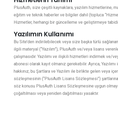
PlusAuth, size çeşitli kaynaklara, yazılım hizmetlerine, ma
eğitim ve teknik haberler ve bilgiler dahil (topluca “Hizmet
Hizmetler, herhangi bir güncelleme ve geliştirmeye tabidir 
Yazılımın Kullanımı
Bu Site’den indirilebilecek veya size başka türlü sağlanan
ilgili materyal (“Yazılım”), PlusAuth ve/veya lisans verenler
çalışmasıdır. Yazılımı ve ilişkili hizmetleri indirmek ve/v
abonesi olarak kayıt olmanız gerekebilir. Ayrıca, Yazılım
hakkınız, bu Şartlara ve Yazılım ile birlikte gelen veya içer
sözleşmesinin (“PlusAuth Lisans Sözleşmesi”) şartlarına t
söz konusu PlusAuth Lisans Sözleşmesine uygun olmayan
çoğaltılması veya yeniden dağıtılması yasaktır.