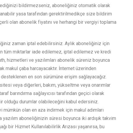
diğinizi bildirmezseniz, aboneliğiniz otomatik olarak
nabilir yasa tarafından gerektirilmedikçe size bildirim
li olan abonelik fiyatını ve herhangi bir vergiyi toplama
iğiniz zaman iptal edebilirsiniz. Aylık aboneliğiniz için
 tüm miktarlar iade edilemez, iptal edilemez ve kredi
th, hizmetleri ve yazılımları abonelik süreniz boyunca
rak makul çaba harcayacaktır. İnternet üzerinden
ın desteklenen en son sürümüne erişim sağlayacağız.
itesi veya diğerleri, bakım, yükseltme veya onarımlar
araf barındırma sağlayıcısı tarafından geçici olarak
ir olduğu durumlar olabileceğini kabul edersiniz.
iyi mümkün olan en aza indirmek için makul adımları
 yazılım aboneliğinizin süresi boyunca iki ardışık takvim
ı bir Hizmet Kullanılabilirlik Arızası yaşanırsa, bu