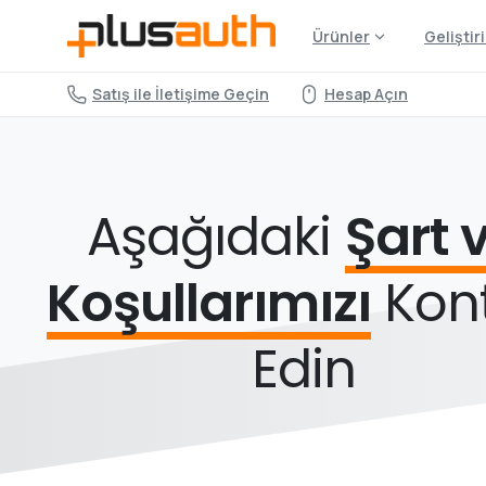
Ürünler
Geliştiri
Satış ile İletişime Geçin
Hesap Açın
Aşağıdaki
Şart 
Koşullarımızı
Kont
Edin