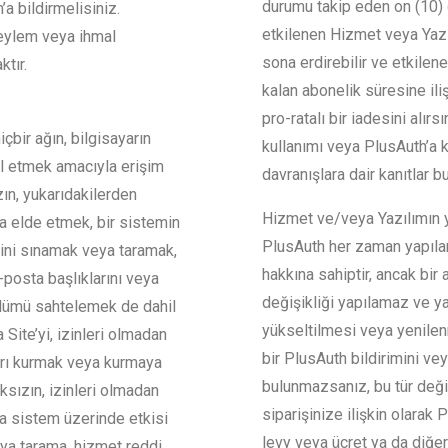
durumu takip eden on (10) g
’a bildirmelisiniz.
etkilenen Hizmet veya Yazıl
 eylem veya ihmal
sona erdirebilir ve etkilen
tır.
kalan abonelik süresine ili
pro-ratalı bir iadesini alır
çbir ağın, bilgisayarın
kullanımı veya PlusAuth’a ka
al etmek amacıyla erişim
davranışlara dair kanıtlar b
ın, yukarıdakilerden
Hizmet ve/veya Yazılımın ya
a elde etmek, bir sistemin
PlusAuth her zaman yapılandı
tini sınamak veya taramak,
hakkına sahiptir, ancak bir
-posta başlıklarını veya
değişikliği yapılamaz ve y
ölümü sahtelemek de dahil
yükseltilmesi veya yenilen
 Site’yi, izinleri olmadan
bir PlusAuth bildirimini vey
ıları kurmak veya kurmaya
bulunmazsanız, bu tür değiş
sızın, izinleri olmadan
siparişinize ilişkin olarak 
a sistem üzerinde etkisi
levy veya ücret ya da diğe
ya tarama, hizmet reddi