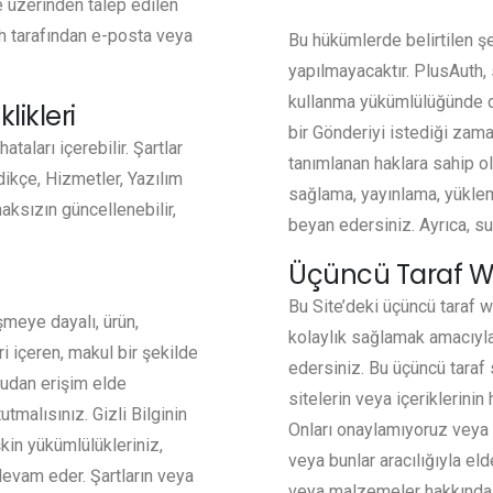
e üzerinden talep edilen
h tarafından e-posta veya
Bu hükümlerde belirtilen şe
yapılmayacaktır. PlusAuth,
kullanma yükümlülüğünde de
likleri
bir Gönderiyi istediği zaman
aları içerebilir. Şartlar
tanımlanan haklara sahip o
ikçe, Hizmetler, Yazılım
sağlama, yayınlama, yükle
aksızın güncellenebilir,
beyan edersiniz. Ayrıca, su
Üçüncü Taraf Web
Bu Site’deki üçüncü taraf w
şmeye dayalı, ürün,
kolaylık sağlamak amacıyla v
i içeren, makul bir şekilde
edersiniz. Bu üçüncü taraf 
ğrudan erişim elde
sitelerin veya içeriklerinin
 tutmalısınız. Gizli Bilginin
Onları onaylamıyoruz veya 
işkin yükümlülükleriniz,
veya bunlar aracılığıyla eld
 devam eder. Şartların veya
veya malzemeler hakkında 