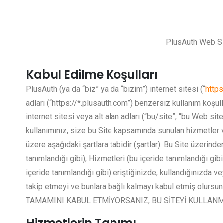
PlusAuth Web Site
Kabul Edilme Koşulları
PlusAuth (ya da “biz” ya da “bizim”) internet sitesi (“
https
adları (“https://*.plusauth.com”) benzersiz kullanım koşul
internet sitesi veya alt alan adları (“bu/site”, “bu Web si
kullanımınız, size bu Site kapsamında sunulan hizmetler 
üzere aşağıdaki şartlara tabidir (şartlar). Bu Site üzerinde
tanımlandığı gibi), Hizmetleri (bu içeride tanımlandığı gib
içeride tanımlandığı gibi) eriştiğinizde, kullandığınızda 
takip etmeyi ve bunlara bağlı kalmayı kabul etmiş olur
TAMAMINI KABUL ETMİYORSANIZ, BU SİTEYİ KULLANM
Hizmetlerin Tanımı