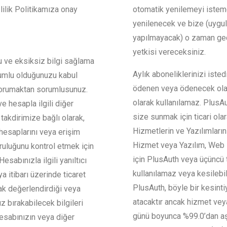
zlilik Politikamıza onay
otomatik yenilemeyi isteme
yenilenecek ve bize (uygula
yapılmayacak) o zaman geçer
yetkisi vereceksiniz.
ğru ve eksiksiz bilgi sağlama
Aylık aboneliklerinizi isted
orumlu olduğunuzu kabul
ödenen veya ödenecek olan
 korumaktan sorumlusunuz.
olarak kullanılamaz. PlusAu
e hesapla ilgili diğer
size sunmak için ticari ola
takdirimize bağlı olarak,
Hizmetlerin ve Yazılımlar
 hesaplarını veya erişim
Hizmet veya Yazılım, Web s
oğruluğunu kontrol etmek için
için PlusAuth veya üçüncü t
sabınızla ilgili yanıltıcı
kullanılamaz veya kesilebil
ya itibarı üzerinde ticaret
PlusAuth, böyle bir kesint
ak değerlendirdiği veya
atacaktır ancak hizmet veya
z bırakabilecek bilgileri
günü boyunca %99.0’dan aşağ
hesabınızın veya diğer