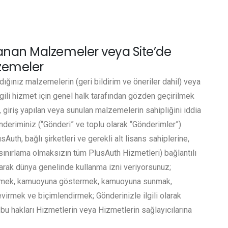
anan Malzemeler veya Site’de
zemeler
ığınız malzemelerin (geri bildirim ve öneriler dahil) veya
gili hizmet için genel halk tarafından gözden geçirilmek
 giriş yapılan veya sunulan malzemelerin sahipliğini iddia
nderiminiz (“Gönderi” ve toplu olarak “Gönderimler”)
sAuth, bağlı şirketleri ve gerekli alt lisans sahiplerine,
k (sınırlama olmaksızın tüm PlusAuth Hizmetleri) bağlantılı
olarak dünya genelinde kullanma izni veriyorsunuz;
etmek, kamuoyuna göstermek, kamuoyuna sunmak,
irmek ve biçimlendirmek; Gönderinizle ilgili olarak
 bu hakları Hizmetlerin veya Hizmetlerin sağlayıcılarına