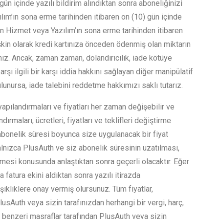
ün içinde yazılı bildirim alındıktan sonra aboneliğinizi
ım’ın sona erme tarihinden itibaren on (10) gün içinde
en Hizmet veya Yazılım’ın sona erme tarihinden itibaren
şkin olarak kredi kartınıza önceden ödenmiş olan miktarın
sınız. Ancak, zaman zaman, dolandırıcılık, iade kötüye
rşı ilgili bir karşı iddia hakkını sağlayan diğer manipülatif
ulunursa, iade talebini reddetme hakkımızı saklı tutarız.
pılandırmaları ve fiyatları her zaman değişebilir ve
rmaları, ücretleri, fiyatları ve teklifleri değiştirme
 abonelik süresi boyunca size uygulanacak bir fiyat
alnızca PlusAuth ve siz abonelik süresinin uzatılması,
mesi konusunda anlaştıktan sonra geçerli olacaktır. Eğer
a fatura ekini aldıktan sonra yazılı itirazda
ikliklere onay vermiş olursunuz. Tüm fiyatlar,
PlusAuth veya sizin tarafınızdan herhangi bir vergi, harç,
r benzeri masraflar tarafından PlusAuth veya sizin