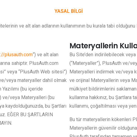
YASAL BİLGİ
lerinin ve alt alan adlarının kullanımının bu kurala tabi olduğunu
Materyallerin Kull
://plusauth.com
“) ve alt alan
Bu Site’den indirilebilecek veya
larına sahiptir. PlusAuth.com
(“Materyaller”), PlusAuth ve/veya
tesi” veya “PlusAuth Web sitesi”)
Materyalleri indirmek ve/veya 
ve/veya materyaller dahil olmak
ve orijinal Materyallerin veya Ma
n Yazılımı (bu içeride
mülkiyet bildirimlerini saklaman
i) ve/veya Materyalleri (bu
kullanma hakkınız, bu Şartlara t
veya kaydolduğunuzda, bu Şartları
kullanımı, çoğaltılması veya yen
sunuz. EĞER BU ŞARTLARIN
Bu tür materyallerin kökenleri Pl
AYIN.
Materyallerin güvenilir olduğuna 
PlusAuth tarafından tamamen v