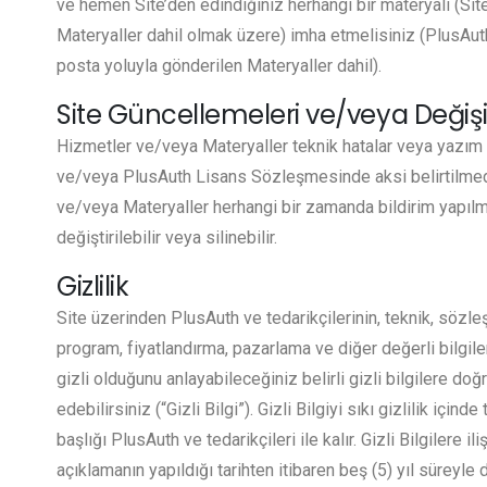
ve hemen Site’den edindiğiniz herhangi bir materyali (Sit
Materyaller dahil olmak üzere) imha etmelisiniz (PlusAut
posta yoluyla gönderilen Materyaller dahil).
Site Güncellemeleri ve/veya Değişik
Hizmetler ve/veya Materyaller teknik hatalar veya yazım hat
ve/veya PlusAuth Lisans Sözleşmesinde aksi belirtilmed
ve/veya Materyaller herhangi bir zamanda bildirim yapılm
değiştirilebilir veya silinebilir.
Gizlilik
Site üzerinden PlusAuth ve tedarikçilerinin, teknik, sözle
program, fiyatlandırma, pazarlama ve diğer değerli bilgiler
gizli olduğunu anlayabileceğiniz belirli gizli bilgilere do
edebilirsiniz (“Gizli Bilgi”). Gizli Bilgiyi sıkı gizlilik içinde
başlığı PlusAuth ve tedarikçileri ile kalır. Gizli Bilgilere il
açıklamanın yapıldığı tarihten itibaren beş (5) yıl süreyle