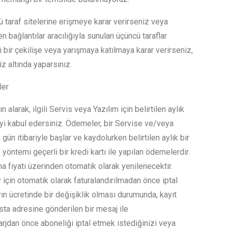
ü taraf sitelerine erişmeye karar verirseniz veya
n bağlantılar aracılığıyla sunulan üçüncü taraflar
 bir çekilişe veya yarışmaya katılmaya karar verirseniz,
z altında yaparsınız.
ler
 alarak, ilgili Servis veya Yazılım için belirtilen aylık
yi kabul edersiniz. Ödemeler, bir Servise ve/veya
ün itibariyle başlar ve kaydolurken belirtilen aylık bir
öntemi geçerli bir kredi kartı ile yapılan ödemelerdir.
ma fiyatı üzerinden otomatik olarak yenilenecektir.
y için otomatik olarak faturalandırılmadan önce iptal
ayın ücretinde bir değişiklik olması durumunda, kayıt
osta adresine gönderilen bir mesaj ile
şarjdan önce aboneliği iptal etmek istediğinizi veya