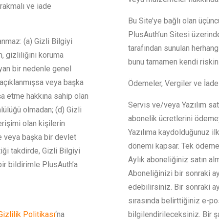
bırakmalı ve iade
Bu Site’ye bağlı olan üçünc
PlusAuth’un Sitesi üzerinde
nmaz: (a) Gizli Bilgiyi
tarafından sunulan herhangi
, gizliliğini koruma
bunu tamamen kendi riskini
yan bir nedenle genel
a açıklanmışsa veya başka
Ödemeler, Vergiler ve İade
ifşa etme hakkına sahip olan
Servis ve/veya Yazılım satın
lülüğü olmadan; (d) Gizli
abonelik ücretlerini ödeme
rişimi olan kişilerin
Yazılıma kaydolduğunuz ilk g
e veya başka bir devlet
dönemi kapsar. Tek ödeme y
i takdirde, Gizli Bilgiyi
Aylık aboneliğiniz satın al
r bildirimle PlusAuth’a
Aboneliğinizi bir sonraki a
edebilirsiniz. Bir sonraki 
sırasında belirttiğiniz e-p
Gizlilik Politikası
‘na
bilgilendirileceksiniz. Bir 