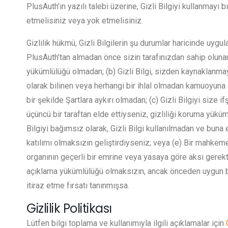
PlusAuth’ın yazılı talebi üzerine, Gizli Bilgiyi kullanmayı 
etmelisiniz veya yok etmelisiniz.
Gizlilik hükmü, Gizli Bilgilerin şu durumlar haricinde uygula
PlusAuth’tan almadan önce sizin tarafınızdan sahip olunan
yükümlülüğü olmadan; (b) Gizli Bilgi, sizden kaynaklanma
olarak bilinen veya herhangi bir ihlal olmadan kamuoyun
bir şekilde Şartlara aykırı olmadan; (c) Gizli Bilgiyi size 
üçüncü bir taraftan elde ettiyseniz, gizliliği koruma yüküm
Bilgiyi bağımsız olarak, Gizli Bilgi kullanılmadan ve buna e
katılımı olmaksızın geliştirdiyseniz; veya (e) Bir mahkem
organının geçerli bir emrine veya yasaya göre aksi gerektiğ
açıklama yükümlülüğü olmaksızın, ancak önceden uygun bi
itiraz etme fırsatı tanınmışsa.
Gizlilik Politikası
Lütfen bilgi toplama ve kullanımıyla ilgili açıklamalar için