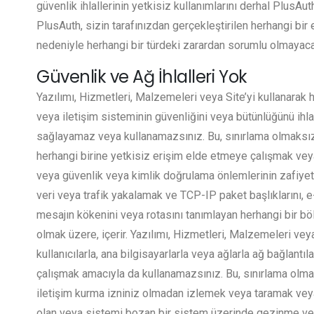
güvenlik ihlallerinin yetkisiz kullanımlarını derhal PlusAuth
PlusAuth, sizin tarafınızdan gerçekleştirilen herhangi bir
nedeniyle herhangi bir türdeki zarardan sorumlu olmayacak
Güvenlik ve Ağ İhlalleri Yok
Yazılımı, Hizmetleri, Malzemeleri veya Site’yi kullanarak hi
veya iletişim sisteminin güvenliğini veya bütünlüğünü ihl
sağlayamaz veya kullanamazsınız. Bu, sınırlama olmaksız
herhangi birine yetkisiz erişim elde etmeye çalışmak vey
veya güvenlik veya kimlik doğrulama önlemlerinin zafiye
veri veya trafik yakalamak ve TCP-IP paket başlıklarını, e
mesajın kökenini veya rotasını tanımlayan herhangi bir b
olmak üzere, içerir. Yazılımı, Hizmetleri, Malzemeleri veya
kullanıcılarla, ana bilgisayarlarla veya ağlarla ağ bağlant
çalışmak amacıyla da kullanamazsınız. Bu, sınırlama olmak
iletişim kurma izniniz olmadan izlemek veya taramak vey
olan veya sistemi bozan bir sistem üzerinde gezinme ve