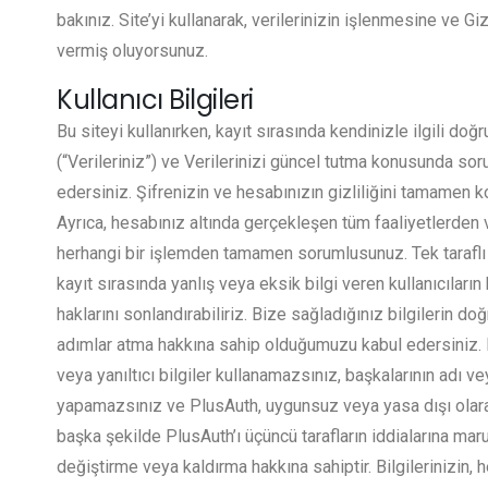
bakınız. Site’yi kullanarak, verilerinizin işlenmesine ve Gi
vermiş oluyorsunuz.
Kullanıcı Bilgileri
Bu siteyi kullanırken, kayıt sırasında kendinizle ilgili do
(“Verileriniz”) ve Verilerinizi güncel tutma konusunda s
edersiniz. Şifrenizin ve hesabınızın gizliliğini tamamen
Ayrıca, hesabınız altında gerçekleşen tüm faaliyetlerden v
herhangi bir işlemden tamamen sorumlusunuz. Tek taraflı 
kayıt sırasında yanlış veya eksik bilgi veren kullanıcıların
haklarını sonlandırabiliriz. Bize sağladığınız bilgilerin d
adımlar atma hakkına sahip olduğumuzu kabul edersiniz. He
veya yanıltıcı bilgiler kullanamazsınız, başkalarının adı ve
yapamazsınız ve PlusAuth, uygunsuz veya yasa dışı olar
başka şekilde PlusAuth’ı üçüncü tarafların iddialarına maru
değiştirme veya kaldırma hakkına sahiptir. Bilgilerinizin, 