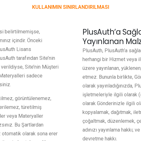
KULLANIMIN SINIRLANDIRILMASI
PlusAuth’a Sağl
i belirtilmemişse,
Yayınlanan Mal
ınız içindir. Önceki
PlusAuth Lisans
PlusAuth, PlusAuth’a sağlad
usAuth tarafından Site’nin
herhangi bir Hizmet veya il
erildiyse, Site’nin Müşteri
üzere yayınlanan, yüklenen,
Materyalleri sadece
etmez. Bununla birlikte, Gö
siniz.
olarak yayınladığınızda, Plu
işletmeleriyle ilgili olara
etilmez, görüntülenemez,
olarak Gönderinizle ilgili 
rilemez, türetilmiş
kopyalamak, dağıtmak, il
ler veya Materyaller
çoğaltmak, düzenlemek, çev
zsınız. Bu Şartlardan
adınızı yayınlama hakkı; ve
iz otomatik olarak sona erer
devretme hakkı.