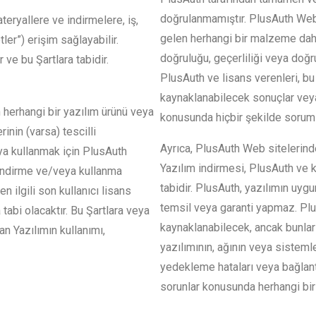
doğrulanmamıştır. PlusAuth Web 
teryallere ve indirmelere, iş,
gelen herhangi bir malzeme dahi
ler”) erişim sağlayabilir.
doğruluğu, geçerliliği veya doğ
ve bu Şartlara tabidir.
PlusAuth ve lisans verenleri, bu
kaynaklanabilecek sonuçlar veya
 herhangi bir yazılım ürünü veya
konusunda hiçbir şekilde soruml
inin (varsa) tescilli
Ayrıca, PlusAuth Web sitelerinde
eya kullanmak için PlusAuth
Yazılım indirmesi, PlusAuth ve k
ı indirme ve/veya kullanma
tabidir. PlusAuth, yazılımın uygun
en ilgili son kullanıcı lisans
temsil veya garanti yapmaz. Plu
abi olacaktır. Bu Şartlara veya
kaynaklanabilecek, ancak bunlarl
 Yazılımın kullanımı,
yazılımının, ağının veya sisteml
yedekleme hataları veya bağlantı,
sorunlar konusunda herhangi bir