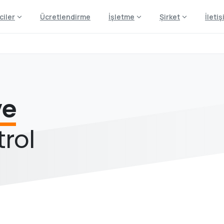
ciler
Ücretlendirme
İşletme
Şirket
İleti
ve
rol