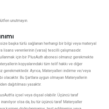
 lütfen unutmayın.
anımı
 size başka türlü sağlanan herhangi bir bilgi veya materyal
 lisans verenlerinin (varsa) tescilli çalışmasıdır.
kullanmak için bir PlusAuth abonesi olmanız gerekmekte
teryallerin kopyalarındaki tüm telif hakkı ve diğer
ız gerekmektedir. Ayrıca, Materyalleri indirme ve/veya
abi olacaktır. Bu Şartlara uygun olmayan Materyallerin
iden dağıtılması yasaktır.
usAuth’a içsel veya dışsal olabilir. Üçüncü taraf
inanılıyor olsa da, bu tür üçüncü taraf Materyaller
eya kısmen doğrulanmamış, test edilmemiş veya