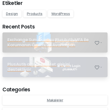
Etiketler
Design
Products
WordPress
Recent Posts
Exchange Sunucunuzu PlusAuth MFA ile
-
Korumanın Önemi ve Avantajları
PlusAuth artık e-Devlet girişini
-
destekliyor
Categories
Makaleler