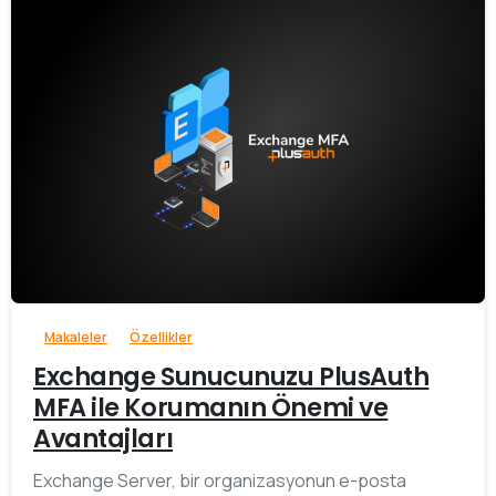
-
Makaleler
Özellikler
Exchange Sunucunuzu PlusAuth
MFA ile Korumanın Önemi ve
Avantajları
Exchange Server, bir organizasyonun e-posta